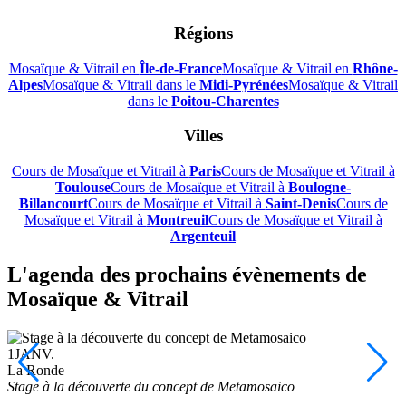
Régions
Mosaïque & Vitrail en
Île-de-France
Mosaïque & Vitrail en
Rhône-
Alpes
Mosaïque & Vitrail dans le
Midi-Pyrénées
Mosaïque & Vitrail
dans le
Poitou-Charentes
Villes
Cours de Mosaïque et Vitrail à
Paris
Cours de Mosaïque et Vitrail à
Toulouse
Cours de Mosaïque et Vitrail à
Boulogne-
Billancourt
Cours de Mosaïque et Vitrail à
Saint-Denis
Cours de
Mosaïque et Vitrail à
Montreuil
Cours de Mosaïque et Vitrail à
Argenteuil
L'agenda des prochains évènements de
Mosaïque & Vitrail
1
JANV.
La Ronde
Stage à la découverte du concept de Metamosaico