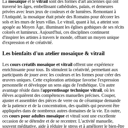
La
mosaïque
et le
vitrail
sont des formes d'art anciennes qui ont
traversé les âges, embellissant cathédrales, palais, et demeures
privées avec leurs jeux de couleurs et de lumières. Remontant à
l'Antiquité, la mosaïque était prisée des Romains pour décorer les
sols et les murs de leurs villas. Le vitrail, quant à lui, a atteint son
apogée au Moyen Âge, illuminant les églises gothiques de ses récits
colorés et lumineux. Aujourd'hui, ces disciplines continuent
d'inspirer les artistes à travers le monde, offrant un moyen unique
d'expression et de créativité.
Les bienfaits d'un atelier mosaïque & vitrail
Les
cours créatifs mosaïque et vitrail
offrent une expérience
enrichissante pour tous. Ils stimulent la créativité, permettant aux
participants de jouer avec les couleurs et les formes pour créer des
œuvres uniques. Cette exploration artistique favorise l'expression
personnelle et développe un sens aigu de l'esthétique. Un autre
avantage réside dans l'
apprentissage technique vitrail
, où les
élèves acquièrent des compétences manuelles précises. Couper,
ajuster et assembler des pièces de verre ou de céramique demande
de la patience et de la concentration, des qualités qui peuvent être
appliquées dans de nombreux autres domaines de la vie. En outre,
ces
cours pour adultes mosaïque
et vitrail sont une excellente
occasion de se détendre et de se recentrer. L'activité manuelle,
souvent méditative, aide à réduire le stress et à améliorer le bien-être