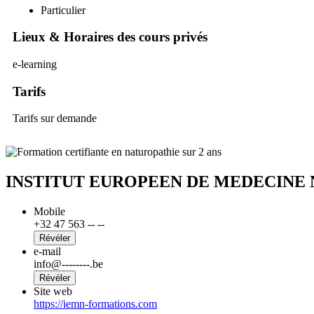
Particulier
Lieux & Horaires des cours privés
e-learning
Tarifs
Tarifs sur demande
INSTITUT EUROPEEN DE MEDECINE
Mobile
+32 47 563 -- --
Révéler
e-mail
info@--------.be
Révéler
Site web
https://iemn-formations.com