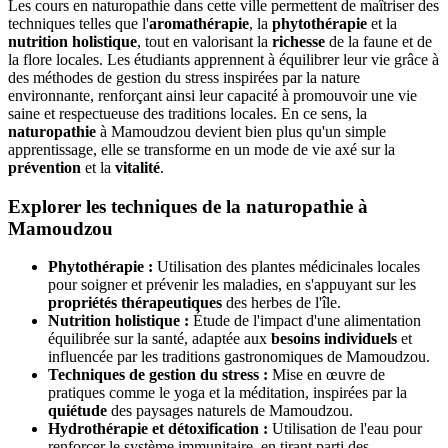
Les cours en naturopathie dans cette ville permettent de maîtriser des
techniques telles que l'
aromathérapie
, la
phytothérapie
et la
nutrition holistique
, tout en valorisant la
richesse
de la faune et de
la flore locales. Les étudiants apprennent à équilibrer leur vie grâce à
des méthodes de gestion du stress inspirées par la nature
environnante, renforçant ainsi leur capacité à promouvoir une vie
saine et respectueuse des traditions locales. En ce sens, la
naturopathie
à Mamoudzou devient bien plus qu'un simple
apprentissage, elle se transforme en un mode de vie axé sur la
prévention
et la
vitalité
.
Explorer les techniques de la naturopathie à
Mamoudzou
Phytothérapie :
Utilisation des plantes médicinales locales
pour soigner et prévenir les maladies, en s'appuyant sur les
propriétés thérapeutiques
des herbes de l'île.
Nutrition holistique :
Étude de l'impact d'une alimentation
équilibrée sur la santé, adaptée aux
besoins individuels
et
influencée par les traditions gastronomiques de Mamoudzou.
Techniques de gestion du stress :
Mise en œuvre de
pratiques comme le yoga et la méditation, inspirées par la
quiétude
des paysages naturels de Mamoudzou.
Hydrothérapie et détoxification :
Utilisation de l'eau pour
renforcer le système immunitaire, en tirant parti des