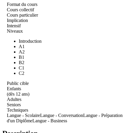
Format du cours
Cours collectif
Cours particulier
Implication
Intensif
Niveaux
Introduction
A1
A2
B1
B2
C1
C2
Public cible
Enfants
(dès 12 ans)
Adultes
Seniors
Techniques
Langue - Scolaire
Langue - Conversation
Langue - Préparation
d'un Diplôme
Langue - Business