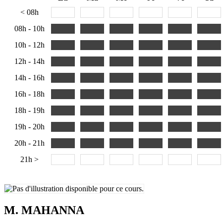
< 08h
08h - 10h
10h - 12h
12h - 14h
14h - 16h
16h - 18h
18h - 19h
19h - 20h
20h - 21h
21h >
M. MAHANNA