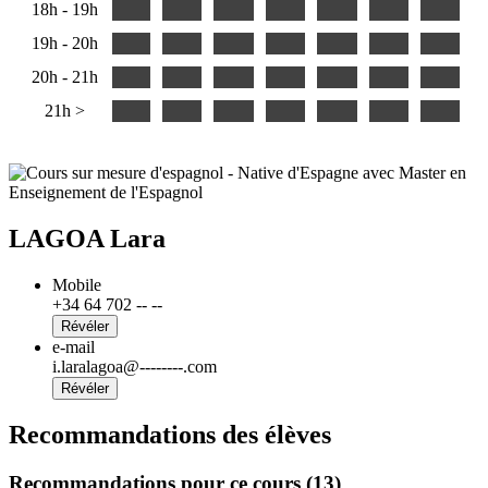
18h - 19h
19h - 20h
20h - 21h
21h >
LAGOA Lara
Mobile
+34 64 702 -- --
Révéler
e-mail
i.laralagoa@--------.com
Révéler
Recommandations des élèves
Recommandations pour ce cours (13)