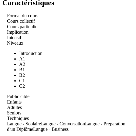
Caractéristiques
Format du cours
Cours collectif
Cours particulier
Implication
Intensif
Niveaux
Introduction
A1
A2
B1
B2
C1
C2
Public cible
Enfants
Adultes
Seniors
Techniques
Langue - Scolaire
Langue - Conversation
Langue - Préparation
d'un Diplôme
Langue - Business