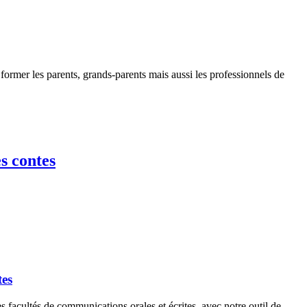
les parents, grands-parents mais aussi les professionnels de
s contes
es
acultés de communications orales et écrites, avec notre outil de