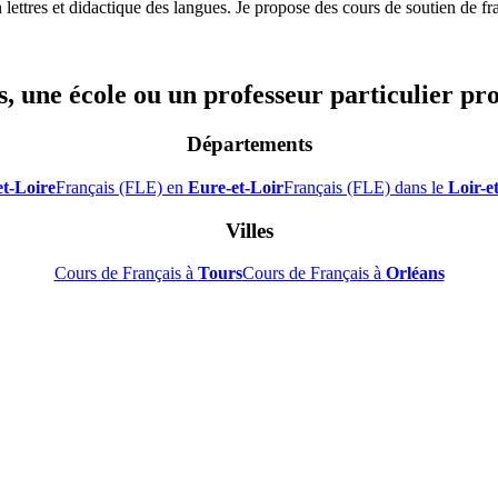
ettres et didactique des langues. Je propose des cours de soutien de f
, une école ou un professeur particulier pr
Départements
et-Loire
Français (FLE) en
Eure-et-Loir
Français (FLE) dans le
Loir-e
Villes
Cours de Français à
Tours
Cours de Français à
Orléans