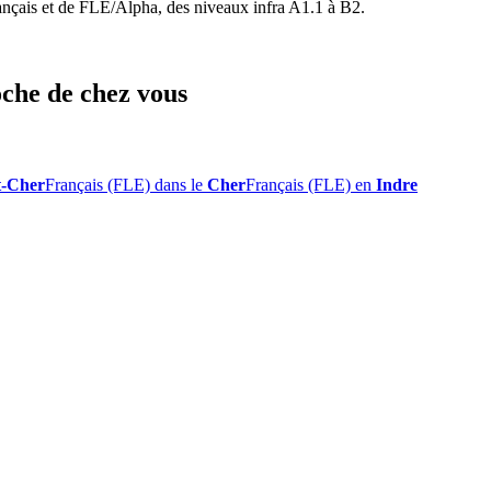
rançais et de FLE/Alpha, des niveaux infra A1.1 à B2.
oche de chez vous
t-Cher
Français (FLE) dans le
Cher
Français (FLE) en
Indre