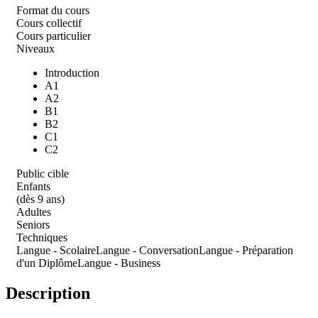
Format du cours
Cours collectif
Cours particulier
Niveaux
Introduction
A1
A2
B1
B2
C1
C2
Public cible
Enfants
(dès 9 ans)
Adultes
Seniors
Techniques
Langue - Scolaire
Langue - Conversation
Langue - Préparation
d'un Diplôme
Langue - Business
Description