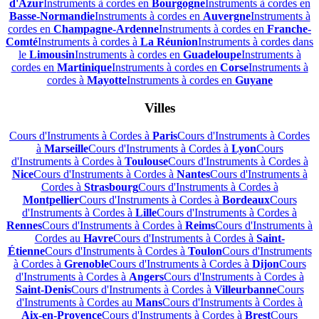
d'Azur
Instruments à cordes en
Bourgogne
Instruments à cordes en
Basse-Normandie
Instruments à cordes en
Auvergne
Instruments à
cordes en
Champagne-Ardenne
Instruments à cordes en
Franche-
Comté
Instruments à cordes à
La Réunion
Instruments à cordes dans
le
Limousin
Instruments à cordes en
Guadeloupe
Instruments à
cordes en
Martinique
Instruments à cordes en
Corse
Instruments à
cordes à
Mayotte
Instruments à cordes en
Guyane
Villes
Cours d'Instruments à Cordes à
Paris
Cours d'Instruments à Cordes
à
Marseille
Cours d'Instruments à Cordes à
Lyon
Cours
d'Instruments à Cordes à
Toulouse
Cours d'Instruments à Cordes à
Nice
Cours d'Instruments à Cordes à
Nantes
Cours d'Instruments à
Cordes à
Strasbourg
Cours d'Instruments à Cordes à
Montpellier
Cours d'Instruments à Cordes à
Bordeaux
Cours
d'Instruments à Cordes à
Lille
Cours d'Instruments à Cordes à
Rennes
Cours d'Instruments à Cordes à
Reims
Cours d'Instruments à
Cordes au
Havre
Cours d'Instruments à Cordes à
Saint-
Étienne
Cours d'Instruments à Cordes à
Toulon
Cours d'Instruments
à Cordes à
Grenoble
Cours d'Instruments à Cordes à
Dijon
Cours
d'Instruments à Cordes à
Angers
Cours d'Instruments à Cordes à
Saint-Denis
Cours d'Instruments à Cordes à
Villeurbanne
Cours
d'Instruments à Cordes au
Mans
Cours d'Instruments à Cordes à
Aix-en-Provence
Cours d'Instruments à Cordes à
Brest
Cours