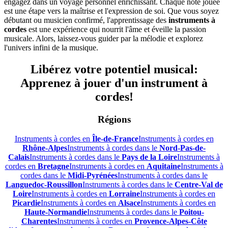
engagez dans un voyage personnel enrichissant. Chaque note jouée
est une étape vers la maîtrise et l'expression de soi. Que vous soyez
débutant ou musicien confirmé, l'apprentissage des
instruments à
cordes
est une expérience qui nourrit l'âme et éveille la passion
musicale. Alors, laissez-vous guider par la mélodie et explorez
l'univers infini de la musique.
Libérez votre potentiel musical:
Apprenez à jouer d'un instrument à
cordes!
Régions
Instruments à cordes en
Île-de-France
Instruments à cordes en
Rhône-Alpes
Instruments à cordes dans le
Nord-Pas-de-
Calais
Instruments à cordes dans le
Pays de la Loire
Instruments à
cordes en
Bretagne
Instruments à cordes en
Aquitaine
Instruments à
cordes dans le
Midi-Pyrénées
Instruments à cordes dans le
Languedoc-Roussillon
Instruments à cordes dans le
Centre-Val de
Loire
Instruments à cordes en
Lorraine
Instruments à cordes en
Picardie
Instruments à cordes en
Alsace
Instruments à cordes en
Haute-Normandie
Instruments à cordes dans le
Poitou-
Charentes
Instruments à cordes en
Provence-Alpes-Côte