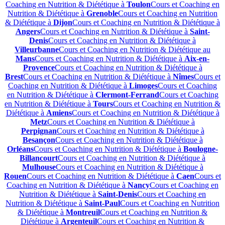
Coaching en Nutrition & Diététique à
Toulon
Cours et Coaching en
Nutrition & Diététique à
Grenoble
Cours et Coaching en Nutrition
& Diététique à
Dijon
Cours et Coaching en Nutrition & Diététique à
Angers
Cours et Coaching en Nutrition & Diététique à
Saint-
Denis
Cours et Coaching en Nutrition & Diététique à
Villeurbanne
Cours et Coaching en Nutrition & Diététique au
Mans
Cours et Coaching en Nutrition & Diététique à
Aix-en-
Provence
Cours et Coaching en Nutrition & Diététique à
Brest
Cours et Coaching en Nutrition & Diététique à
Nîmes
Cours et
Coaching en Nutrition & Diététique à
Limoges
Cours et Coaching
en Nutrition & Diététique à
Clermont-Ferrand
Cours et Coaching
en Nutrition & Diététique à
Tours
Cours et Coaching en Nutrition &
Diététique à
Amiens
Cours et Coaching en Nutrition & Diététique à
Metz
Cours et Coaching en Nutrition & Diététique à
Perpignan
Cours et Coaching en Nutrition & Diététique à
Besançon
Cours et Coaching en Nutrition & Diététique à
Orléans
Cours et Coaching en Nutrition & Diététique à
Boulogne-
Billancourt
Cours et Coaching en Nutrition & Diététique à
Mulhouse
Cours et Coaching en Nutrition & Diététique à
Rouen
Cours et Coaching en Nutrition & Diététique à
Caen
Cours et
Coaching en Nutrition & Diététique à
Nancy
Cours et Coaching en
Nutrition & Diététique à
Saint-Denis
Cours et Coaching en
Nutrition & Diététique à
Saint-Paul
Cours et Coaching en Nutrition
& Diététique à
Montreuil
Cours et Coaching en Nutrition &
Diététique à
Argenteuil
Cours et Coaching en Nutrition &