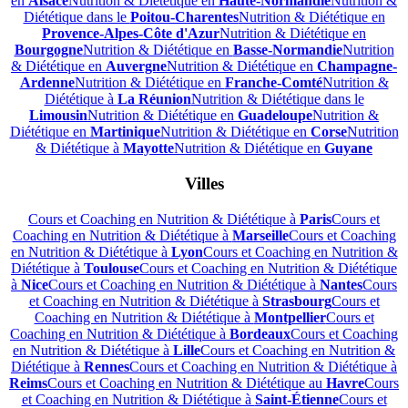
en
Alsace
Nutrition & Diététique en
Haute-Normandie
Nutrition &
Diététique dans le
Poitou-Charentes
Nutrition & Diététique en
Provence-Alpes-Côte d'Azur
Nutrition & Diététique en
Bourgogne
Nutrition & Diététique en
Basse-Normandie
Nutrition
& Diététique en
Auvergne
Nutrition & Diététique en
Champagne-
Ardenne
Nutrition & Diététique en
Franche-Comté
Nutrition &
Diététique à
La Réunion
Nutrition & Diététique dans le
Limousin
Nutrition & Diététique en
Guadeloupe
Nutrition &
Diététique en
Martinique
Nutrition & Diététique en
Corse
Nutrition
& Diététique à
Mayotte
Nutrition & Diététique en
Guyane
Villes
Cours et Coaching en Nutrition & Diététique à
Paris
Cours et
Coaching en Nutrition & Diététique à
Marseille
Cours et Coaching
en Nutrition & Diététique à
Lyon
Cours et Coaching en Nutrition &
Diététique à
Toulouse
Cours et Coaching en Nutrition & Diététique
à
Nice
Cours et Coaching en Nutrition & Diététique à
Nantes
Cours
et Coaching en Nutrition & Diététique à
Strasbourg
Cours et
Coaching en Nutrition & Diététique à
Montpellier
Cours et
Coaching en Nutrition & Diététique à
Bordeaux
Cours et Coaching
en Nutrition & Diététique à
Lille
Cours et Coaching en Nutrition &
Diététique à
Rennes
Cours et Coaching en Nutrition & Diététique à
Reims
Cours et Coaching en Nutrition & Diététique au
Havre
Cours
et Coaching en Nutrition & Diététique à
Saint-Étienne
Cours et