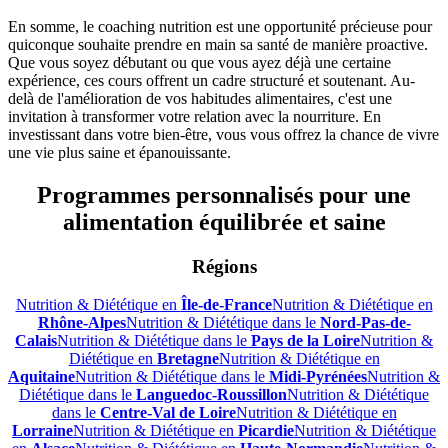
En somme, le coaching nutrition est une opportunité précieuse pour
quiconque souhaite prendre en main sa santé de manière proactive.
Que vous soyez débutant ou que vous ayez déjà une certaine
expérience, ces cours offrent un cadre structuré et soutenant. Au-
delà de l'amélioration de vos habitudes alimentaires, c'est une
invitation à transformer votre relation avec la nourriture. En
investissant dans votre bien-être, vous vous offrez la chance de vivre
une vie plus saine et épanouissante.
Programmes personnalisés pour une
alimentation équilibrée et saine
Régions
Nutrition & Diététique en
Île-de-France
Nutrition & Diététique en
Rhône-Alpes
Nutrition & Diététique dans le
Nord-Pas-de-
Calais
Nutrition & Diététique dans le
Pays de la Loire
Nutrition &
Diététique en
Bretagne
Nutrition & Diététique en
Aquitaine
Nutrition & Diététique dans le
Midi-Pyrénées
Nutrition &
Diététique dans le
Languedoc-Roussillon
Nutrition & Diététique
dans le
Centre-Val de Loire
Nutrition & Diététique en
Lorraine
Nutrition & Diététique en
Picardie
Nutrition & Diététique