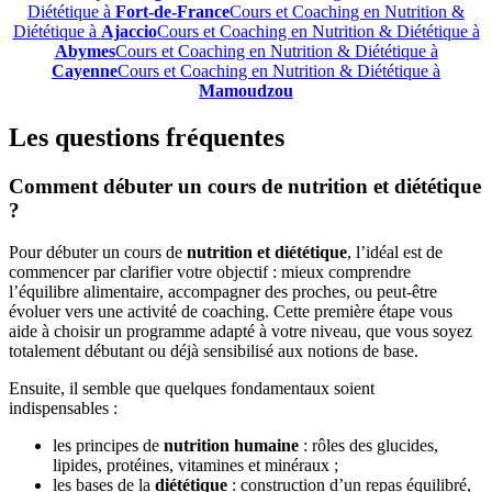
Diététique à
Fort-de-France
Cours et Coaching en Nutrition &
Diététique à
Ajaccio
Cours et Coaching en Nutrition & Diététique à
Abymes
Cours et Coaching en Nutrition & Diététique à
Cayenne
Cours et Coaching en Nutrition & Diététique à
Mamoudzou
Les questions fréquentes
Comment débuter un cours de nutrition et diététique
?
Pour débuter un cours de
nutrition et diététique
, l’idéal est de
commencer par clarifier votre objectif : mieux comprendre
l’équilibre alimentaire, accompagner des proches, ou peut-être
évoluer vers une activité de coaching. Cette première étape vous
aide à choisir un programme adapté à votre niveau, que vous soyez
totalement débutant ou déjà sensibilisé aux notions de base.
Ensuite, il semble que quelques fondamentaux soient
indispensables :
les principes de
nutrition humaine
: rôles des glucides,
lipides, protéines, vitamines et minéraux ;
les bases de la
diététique
: construction d’un repas équilibré,