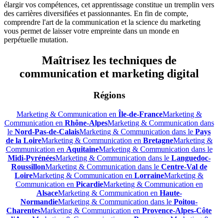
élargir vos compétences, cet apprentissage constitue un tremplin vers
des carrières diversifiées et passionnantes. En fin de compte,
comprendre l'art de la communication et la science du marketing
vous permet de laisser votre empreinte dans un monde en
perpétuelle mutation.
Maîtrisez les techniques de
communication et marketing digital
Régions
Marketing & Communication en
Île-de-France
Marketing &
Communication en
Rhône-Alpes
Marketing & Communication dans
le
Nord-Pas-de-Calais
Marketing & Communication dans le
Pays
de la Loire
Marketing & Communication en
Bretagne
Marketing &
Communication en
Aquitaine
Marketing & Communication dans le
Midi-Pyrénées
Marketing & Communication dans le
Languedoc-
Roussillon
Marketing & Communication dans le
Centre-Val de
Loire
Marketing & Communication en
Lorraine
Marketing &
Communication en
Picardie
Marketing & Communication en
Alsace
Marketing & Communication en
Haute-
Normandie
Marketing & Communication dans le
Poitou-
Charentes
Marketing & Communication en
Provence-Alpes-Côte