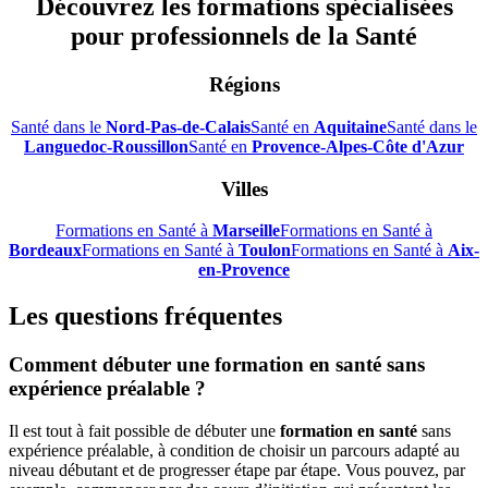
Découvrez les formations spécialisées
pour professionnels de la Santé
Régions
Santé dans le
Nord-Pas-de-Calais
Santé en
Aquitaine
Santé dans le
Languedoc-Roussillon
Santé en
Provence-Alpes-Côte d'Azur
Villes
Formations en Santé à
Marseille
Formations en Santé à
Bordeaux
Formations en Santé à
Toulon
Formations en Santé à
Aix-
en-Provence
Les questions fréquentes
Comment débuter une formation en santé sans
expérience préalable ?
Il est tout à fait possible de débuter une
formation en santé
sans
expérience préalable, à condition de choisir un parcours adapté au
niveau débutant et de progresser étape par étape. Vous pouvez, par