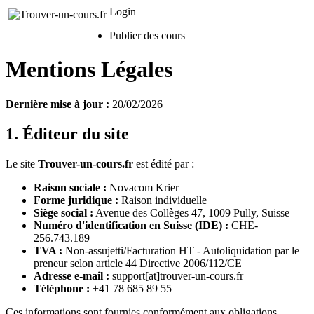
Login
Publier des cours
Mentions Légales
Dernière mise à jour :
20/02/2026
1. Éditeur du site
Le site
Trouver-un-cours.fr
est édité par :
Raison sociale :
Novacom Krier
Forme juridique :
Raison individuelle
Siège social :
Avenue des Collèges 47, 1009 Pully, Suisse
Numéro d'identification en Suisse (IDE) :
CHE-
256.743.189
TVA :
Non-assujetti/Facturation HT - Autoliquidation par le
preneur selon article 44 Directive 2006/112/CE
Adresse e-mail :
support[at]trouver-un-cours.fr
Téléphone :
+41 78 685 89 55
Ces informations sont fournies conformément aux obligations