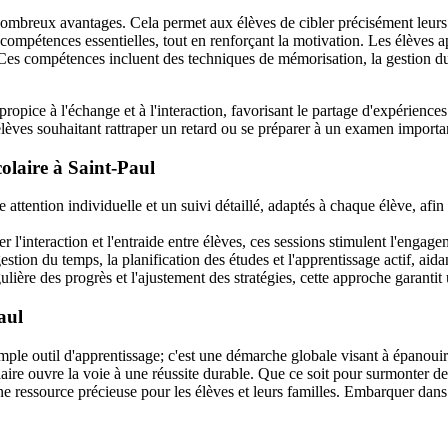
ombreux avantages. Cela permet aux élèves de cibler précisément leurs di
ompétences essentielles, tout en renforçant la motivation. Les élèves a
 Ces compétences incluent des techniques de mémorisation, la gestion du 
opice à l'échange et à l'interaction, favorisant le partage d'expériences 
élèves souhaitant rattraper un retard ou se préparer à un examen important
colaire à Saint-Paul
attention individuelle et un suivi détaillé, adaptés à chaque élève, afin 
er l'interaction et l'entraide entre élèves, ces sessions stimulent l'eng
stion du temps, la planification des études et l'apprentissage actif, aida
ulière des progrès et l'ajustement des stratégies, cette approche garantit
aul
simple outil d'apprentissage; c'est une démarche globale visant à épanou
laire ouvre la voie à une réussite durable. Que ce soit pour surmonter d
ne ressource précieuse pour les élèves et leurs familles. Embarquer dans 