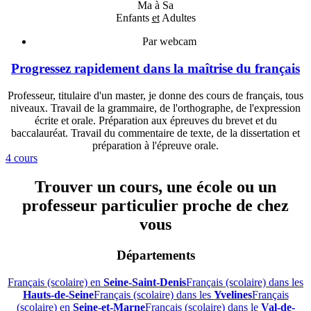
Ma à Sa
Enfants
et
Adultes
Par webcam
Progressez rapidement dans la maîtrise du français
Professeur, titulaire d'un master, je donne des cours de français, tous
niveaux. Travail de la grammaire, de l'orthographe, de l'expression
écrite et orale. Préparation aux épreuves du brevet et du
baccalauréat. Travail du commentaire de texte, de la dissertation et
préparation à l'épreuve orale.
4 cours
Trouver un cours, une école ou un
professeur particulier proche de chez
vous
Départements
Français (scolaire) en
Seine-Saint-Denis
Français (scolaire) dans les
Hauts-de-Seine
Français (scolaire) dans les
Yvelines
Français
(scolaire) en
Seine-et-Marne
Français (scolaire) dans le
Val-de-