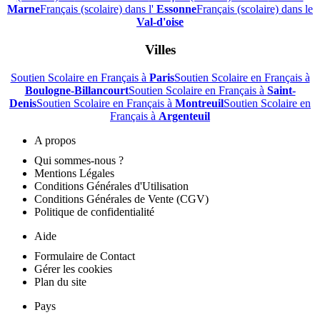
Marne
Français (scolaire) dans l'
Essonne
Français (scolaire) dans le
Val-d'oise
Villes
Soutien Scolaire en Français à
Paris
Soutien Scolaire en Français à
Boulogne-Billancourt
Soutien Scolaire en Français à
Saint-
Denis
Soutien Scolaire en Français à
Montreuil
Soutien Scolaire en
Français à
Argenteuil
A propos
Qui sommes-nous ?
Mentions Légales
Conditions Générales d'Utilisation
Conditions Générales de Vente (CGV)
Politique de confidentialité
Aide
Formulaire de Contact
Gérer les cookies
Plan du site
Pays