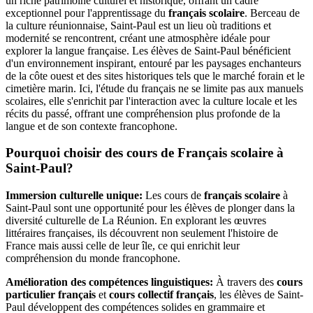
un riche patrimoine culturel et historique, offrant un cadre
exceptionnel pour l'apprentissage du
français scolaire
. Berceau de
la culture réunionnaise, Saint-Paul est un lieu où traditions et
modernité se rencontrent, créant une atmosphère idéale pour
explorer la langue française. Les élèves de Saint-Paul bénéficient
d'un environnement inspirant, entouré par les paysages enchanteurs
de la côte ouest et des sites historiques tels que le marché forain et le
cimetière marin. Ici, l'étude du français ne se limite pas aux manuels
scolaires, elle s'enrichit par l'interaction avec la culture locale et les
récits du passé, offrant une compréhension plus profonde de la
langue et de son contexte francophone.
Pourquoi choisir des cours de Français scolaire à
Saint-Paul?
Immersion culturelle unique:
Les cours de
français scolaire
à
Saint-Paul sont une opportunité pour les élèves de plonger dans la
diversité culturelle de La Réunion. En explorant les œuvres
littéraires françaises, ils découvrent non seulement l'histoire de
France mais aussi celle de leur île, ce qui enrichit leur
compréhension du monde francophone.
Amélioration des compétences linguistiques:
À travers des
cours
particulier français
et
cours collectif français
, les élèves de Saint-
Paul développent des compétences solides en grammaire et