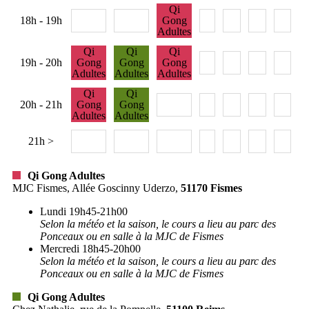
Qi
18h - 19h
Gong
Adultes
Qi
Qi
Qi
19h - 20h
Gong
Gong
Gong
Adultes
Adultes
Adultes
Qi
Qi
20h - 21h
Gong
Gong
Adultes
Adultes
21h >
Qi Gong Adultes
MJC Fismes, Allée Goscinny Uderzo,
51170
Fismes
Lundi 19h45-21h00
Selon la météo et la saison, le cours a lieu au parc des
Ponceaux ou en salle à la MJC de Fismes
Mercredi 18h45-20h00
Selon la météo et la saison, le cours a lieu au parc des
Ponceaux ou en salle à la MJC de Fismes
Qi Gong Adultes