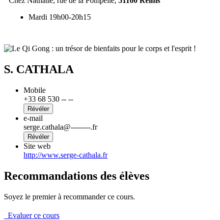
Chez Nathalie, rue de la Pompelle,
51100
Reims
Mardi 19h00-20h15
S. CATHALA
Mobile
+33 68 530 -- --
Révéler
e-mail
serge.cathala@--------.fr
Révéler
Site web
http://www.serge-cathala.fr
Recommandations des élèves
Soyez le premier à recommander ce cours.
Evaluer ce cours