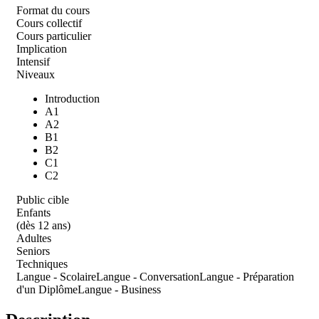
Format du cours
Cours collectif
Cours particulier
Implication
Intensif
Niveaux
Introduction
A1
A2
B1
B2
C1
C2
Public cible
Enfants
(dès 12 ans)
Adultes
Seniors
Techniques
Langue - Scolaire
Langue - Conversation
Langue - Préparation
d'un Diplôme
Langue - Business