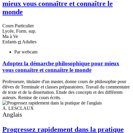
mieux vous connaître et connaître le
C
monde
I
M
E
Cours Particulier
Lycée, Form. sup.
Ma à Ve
Enfants
et
Adultes
Par webcam
P
n
Adoptez la démarche philosophique pour mieux
é
vous connaître et connaître le monde
b
p
Professeure, titulaire d'un master, donne cours de philosophie pour
élèves de Terminale et classes préparatoires. Travail du commentaire
de texte et de la dissertation. Etude des concepts et des différents
auteurs. Remise de cours écrits.
A. LESCLAUX
Anglais
Progressez rapidement dans la pratique