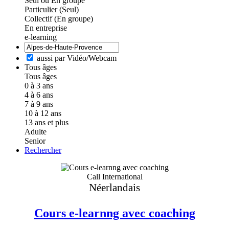
Seul ou En groupe
Particulier (Seul)
Collectif (En groupe)
En entreprise
e-learning
aussi par Vidéo/Webcam
Tous âges
Tous âges
0 à 3 ans
4 à 6 ans
7 à 9 ans
10 à 12 ans
13 ans et plus
Adulte
Senior
Rechercher
Call International
Néerlandais
Cours e-learnng avec coaching