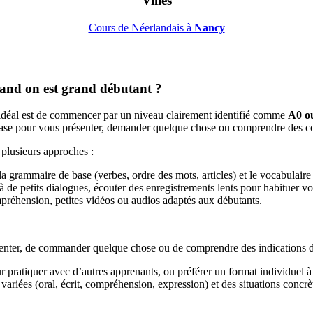
Villes
Cours de Néerlandais à
Nancy
and on est grand débutant ?
’idéal est de commencer par un niveau clairement identifié comme
A0 o
de base pour vous présenter, demander quelque chose ou comprendre des c
 plusieurs approches :
 grammaire de base (verbes, ordre des mots, articles) et le vocabulaire du
 à de petits dialogues, écouter des enregistrements lents pour habituer vo
mpréhension, petites vidéos ou audios adaptés aux débutants.
senter, de commander quelque chose ou de comprendre des indications d
ratiquer avec d’autres apprenants, ou préférer un format individuel à M
 variées (oral, écrit, compréhension, expression) et des situations concr