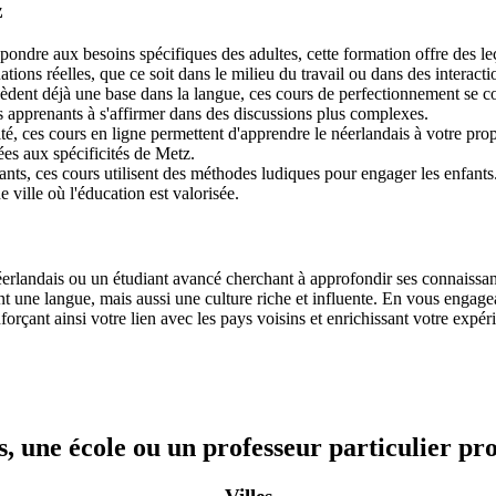
z
ndre aux besoins spécifiques des adultes, cette formation offre des leç
ations réelles, que ce soit dans le milieu du travail ou dans des interact
dent déjà une base dans la langue, ces cours de perfectionnement se con
s apprenants à s'affirmer dans des discussions plus complexes.
ilité, ces cours en ligne permettent d'apprendre le néerlandais à votre pr
tées aux spécificités de Metz.
ts, ces cours utilisent des méthodes ludiques pour engager les enfants.
e ville où l'éducation est valorisée.
rlandais ou un étudiant avancé cherchant à approfondir ses connaissance
une langue, mais aussi une culture riche et influente. En vous engagea
orçant ainsi votre lien avec les pays voisins et enrichissant votre expér
, une école ou un professeur particulier pr