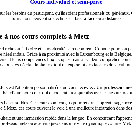
Cours individuel et semi-privé
 sur les besoins du participant, qu'ils soient professionnels ou généraux
formations peuvent se décliner en face-à-face ou à distance
e à nos cours complets à Metz
urel riche où l'histoire et la modernité se rencontrent. Connue pour son 
t le néerlandais. Grâce à sa proximité avec le Luxembourg et la Belgiqu
lement leurs compétences linguistiques mais aussi leur compréhension cul
on aux pays néerlandophones, tout en explorant des facettes de la culture
etz est l'attention personnalisée que vous recevrez. Un
professeur née
ent bénéfique pour ceux qui cherchent un apprentissage sur mesure, no
s bases solides. Ces cours sont conçus pour rendre l'apprentissage acce
 à Metz, ces cours ouvrent la voie à une meilleure intégration dans des
ouhaitent une immersion rapide dans la langue. En concentrant l'appren
oins professionnels ou académiques dans une ville dynamique comme Metz