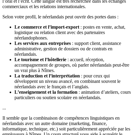
l’oral et l’écrit. Cette langue est très recherchée dans les échanges
commerciaux et les relations internationales.
Selon votre profil, le néerlandais peut ouvrir des portes dans :
Le commerce et l’import-export
: postes en vente, achat,
logistique ou relation client avec des partenaires
néerlandophones.
Les services aux entreprises
: support client, assistance
administrative, gestion de dossiers ou de contrats en
néerlandais.
Le tourisme et l’hôtellerie
: accueil, réception,
accompagnement de groupes, où parler néerlandais peut-être
un vrai plus à Nîmes.
La traduction et l’interprétation
: pour ceux qui
développent un niveau avancé, en combinant souvent le
néerlandais avec le français et l’anglais.
L’enseignement et la formation
: animation d’ateliers, cours
particuliers ou soutien scolaire en néerlandais.
...
Il semble que la combinaison de compétences linguistiques en
néerlandais avec un autre domaine (marketing, finance,
informatique, technique, etc.) soit particulièrement appréciée par les
employeurs à Nîmes. Un cours structuré vous aide à acquérir le