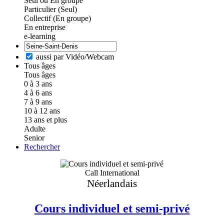
Seul ou En groupe
Particulier (Seul)
Collectif (En groupe)
En entreprise
e-learning
aussi par Vidéo/Webcam
Tous âges
Tous âges
0 à 3 ans
4 à 6 ans
7 à 9 ans
10 à 12 ans
13 ans et plus
Adulte
Senior
Rechercher
Call International
Néerlandais
Cours individuel et semi-privé