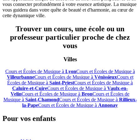
vous connecter profondément à votre essence artistique. La musique
vous guidera dans votre quête de beauté et d'harmonie, au cœur de
cette dynamique ville.
Trouver un cours, une école ou un
professeur particulier proche de chez
vous
Villes
Cours et Écoles de Musique à
Lyon
Cours et Écoles de Musique à
Villeurbanne
Cours et Écoles de Musique à
Vénissieux
Cours et
Écoles de Musique à
Saint-Priest
Cours et Écoles de Musique à
Caluire-et-Cuire
Cours et Écoles de Musique à
Vaulx-en-
Velin
Cours et Écoles de Musique à
Bron
Cours et Écoles de
Musique à
Saint-Chamond
Cours et Écoles de Musique à
Rillieux-
la-Pape
Cours et Écoles de Musique à
Annonay
Pour vos enfants