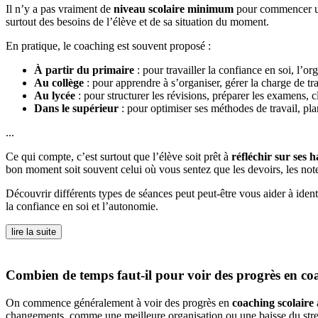
Il n’y a pas vraiment de
niveau scolaire minimum
pour commencer un 
surtout des besoins de l’élève et de sa situation du moment.
En pratique, le coaching est souvent proposé :
À partir du primaire
: pour travailler la confiance en soi, l’o
Au collège
: pour apprendre à s’organiser, gérer la charge de tra
Au lycée
: pour structurer les révisions, préparer les examens, cl
Dans le supérieur
: pour optimiser ses méthodes de travail, plan
...
Ce qui compte, c’est surtout que l’élève soit prêt à
réfléchir sur ses 
bon moment soit souvent celui où vous sentez que les devoirs, les not
Découvrir différents types de séances peut peut-être vous aider à iden
la confiance en soi et l’autonomie.
lire la suite
Combien de temps faut-il pour voir des progrès en co
On commence généralement à voir des progrès en
coaching scolaire
changements, comme une meilleure organisation ou une baisse du stress