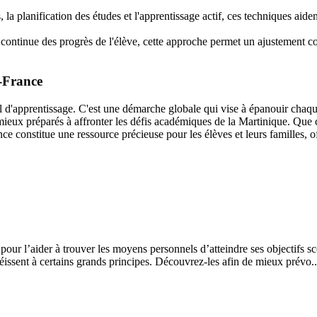
 la planification des études et l'apprentissage actif, ces techniques aiden
continue des progrès de l'élève, cette approche permet un ajustement co
e-France
il d'apprentissage. C'est une démarche globale qui vise à épanouir chaq
 mieux préparés à affronter les défis académiques de la Martinique. Que 
e constitue une ressource précieuse pour les élèves et leurs familles, off
our l’aider à trouver les moyens personnels d’atteindre ses objectifs s
éissent à certains grands principes. Découvrez-les afin de mieux prévo..