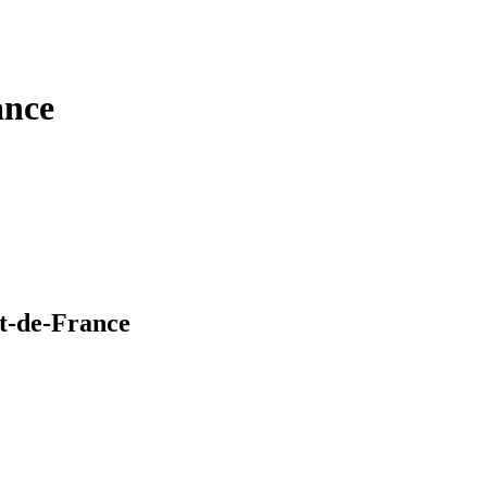
ance
rt-de-France