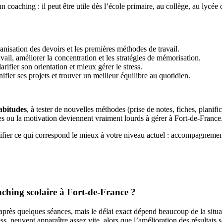
coaching : il peut être utile dès l’école primaire, au collège, au lyc
rganisation des devoirs et les premières méthodes de travail.
vail, améliorer la concentration et les stratégies de mémorisation.
arifier son orientation et mieux gérer le stress.
ifier ses projets et trouver un meilleur équilibre au quotidien.
habitudes
, à tester de nouvelles méthodes (prise de notes, fiches, planific
es ou la motivation deviennent vraiment lourds à gérer à Fort-de-France
tifier ce qui correspond le mieux à votre niveau actuel : accompagnement 
aching scolaire à Fort-de-France ?
après quelques séances, mais le délai exact dépend beaucoup de la situati
, peuvent apparaître assez vite, alors que l’amélioration des résultats