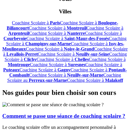
Villes
Coaching Scolaire à
Paris
Coaching Scolaire à
Boulogne-
Billancourt
Coaching Scolaire à
Montreuil
Coaching Scolaire à
Argenteuil
Coaching Scolaire à
Nanterre
Coaching Scolaire à
Courbevoie
Coaching Scolaire à
Saint-Maur-des-Fossés
Coaching
Scolaire à
Champigny-sur-Marne
Coaching Scolaire à
Issy-les-
Moulineaux
Coaching Scolaire à
Noisy-le-Grand
Coaching Scolaire
à
Levallois-Perret
Coaching Scolaire à
Neuilly-sur-Seine
Coaching
Scolaire à
Clichy
Coaching Scolaire à
Chelles
Coaching Scolaire à
Montrouge
Coaching Scolaire à
Suresnes
Coaching Scolaire à
Puteaux
Coaching Scolaire à
Gagny
Coaching Scolaire à
Pontault-
Combault
Coaching Scolaire à
Neuilly-sur-Marne
Coaching
Scolaire au
Perreux-sur-Marne
Coaching Scolaire à
Malakoff
Nos guides pour bien choisir son cours
Comment se passe une séance de coaching scolaire ?
Le coaching scolaire offre un accompagnement personnalisé à