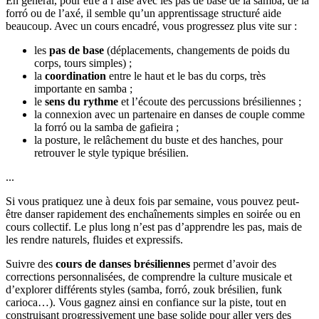
En général, pour être à l’aise avec les pas de base de la samba, de la
forró ou de l’axé, il semble qu’un apprentissage structuré aide
beaucoup. Avec un cours encadré, vous progressez plus vite sur :
les
pas de base
(déplacements, changements de poids du
corps, tours simples) ;
la
coordination
entre le haut et le bas du corps, très
importante en samba ;
le
sens du rythme
et l’écoute des percussions brésiliennes ;
la connexion avec un partenaire en danses de couple comme
la forró ou la samba de gafieira ;
la posture, le relâchement du buste et des hanches, pour
retrouver le style typique brésilien.
...
Si vous pratiquez une à deux fois par semaine, vous pouvez peut-
être danser rapidement des enchaînements simples en soirée ou en
cours collectif. Le plus long n’est pas d’apprendre les pas, mais de
les rendre naturels, fluides et expressifs.
Suivre des
cours de danses brésiliennes
permet d’avoir des
corrections personnalisées, de comprendre la culture musicale et
d’explorer différents styles (samba, forró, zouk brésilien, funk
carioca…). Vous gagnez ainsi en confiance sur la piste, tout en
construisant progressivement une base solide pour aller vers des