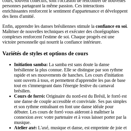
cours, souvent collectifs, sont l'occasion de rencontrer de nouvelles
personnes partageant la même passion. Ces interactions
enrichissantes renforcent le sentiment d'appartenance et développent
des liens d'amitié.
Enfin, apprendre les danses brésiliennes stimule la
confiance en soi
.
Maîtriser de nouvelles techniques et exécuter des chorégraphies
complexes renforcent l'estime de soi. Chaque progrès est une
victoire personnelle qui nourrit la confiance intérieure.
Variétés de styles et options de cours
Initiation samba:
La samba est sans doute la danse
brésilienne la plus connue. Elle se distingue par son rythme
rapide et ses mouvements de hanches. Les cours d'initiation
sont ouverts à tous, et permettent d'apprendre les pas de base
tout en s'immergeant dans l'énergie festive du carnaval
brésilien.
Cours de forró:
Originaire du nord-est du Brésil, le forró est
une danse de couple accessible et conviviale. Ses pas simples
et son rythme entraînant en font une danse idéale pour
débuter. Les cours de forró vous aideront à maîtriser la
connexion avec votre partenaire et à vous laisser porter par la
musique.
Atelier axé:
L'axé, musique et danse, est empreinte de joie et