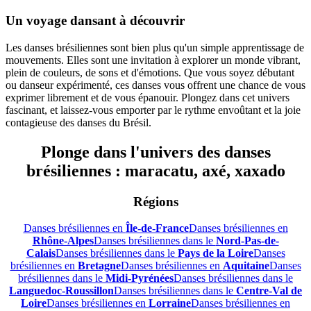
Un voyage dansant à découvrir
Les danses brésiliennes sont bien plus qu'un simple apprentissage de
mouvements. Elles sont une invitation à explorer un monde vibrant,
plein de couleurs, de sons et d'émotions. Que vous soyez débutant
ou danseur expérimenté, ces danses vous offrent une chance de vous
exprimer librement et de vous épanouir. Plongez dans cet univers
fascinant, et laissez-vous emporter par le rythme envoûtant et la joie
contagieuse des danses du Brésil.
Plonge dans l'univers des danses
brésiliennes : maracatu, axé, xaxado
Régions
Danses brésiliennes en
Île-de-France
Danses brésiliennes en
Rhône-Alpes
Danses brésiliennes dans le
Nord-Pas-de-
Calais
Danses brésiliennes dans le
Pays de la Loire
Danses
brésiliennes en
Bretagne
Danses brésiliennes en
Aquitaine
Danses
brésiliennes dans le
Midi-Pyrénées
Danses brésiliennes dans le
Languedoc-Roussillon
Danses brésiliennes dans le
Centre-Val de
Loire
Danses brésiliennes en
Lorraine
Danses brésiliennes en