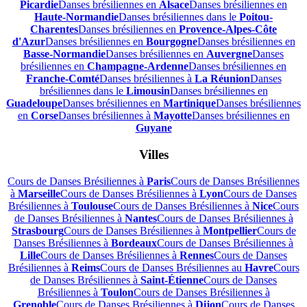
Picardie
Danses brésiliennes en
Alsace
Danses brésiliennes en
Haute-Normandie
Danses brésiliennes dans le
Poitou-
Charentes
Danses brésiliennes en
Provence-Alpes-Côte
d'Azur
Danses brésiliennes en
Bourgogne
Danses brésiliennes en
Basse-Normandie
Danses brésiliennes en
Auvergne
Danses
brésiliennes en
Champagne-Ardenne
Danses brésiliennes en
Franche-Comté
Danses brésiliennes à
La Réunion
Danses
brésiliennes dans le
Limousin
Danses brésiliennes en
Guadeloupe
Danses brésiliennes en
Martinique
Danses brésiliennes
en
Corse
Danses brésiliennes à
Mayotte
Danses brésiliennes en
Guyane
Villes
Cours de Danses Brésiliennes à
Paris
Cours de Danses Brésiliennes
à
Marseille
Cours de Danses Brésiliennes à
Lyon
Cours de Danses
Brésiliennes à
Toulouse
Cours de Danses Brésiliennes à
Nice
Cours
de Danses Brésiliennes à
Nantes
Cours de Danses Brésiliennes à
Strasbourg
Cours de Danses Brésiliennes à
Montpellier
Cours de
Danses Brésiliennes à
Bordeaux
Cours de Danses Brésiliennes à
Lille
Cours de Danses Brésiliennes à
Rennes
Cours de Danses
Brésiliennes à
Reims
Cours de Danses Brésiliennes au
Havre
Cours
de Danses Brésiliennes à
Saint-Étienne
Cours de Danses
Brésiliennes à
Toulon
Cours de Danses Brésiliennes à
Grenoble
Cours de Danses Brésiliennes à
Dijon
Cours de Danses