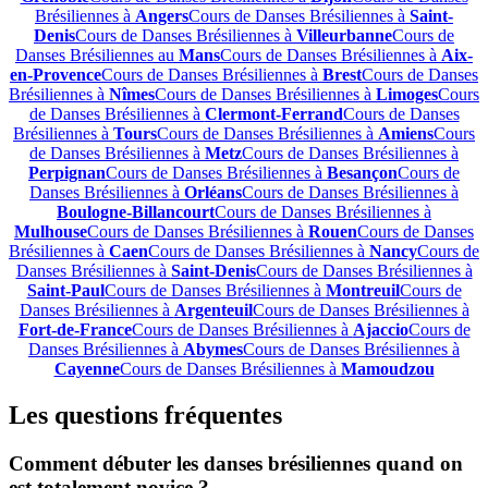
Brésiliennes à
Angers
Cours de Danses Brésiliennes à
Saint-
Denis
Cours de Danses Brésiliennes à
Villeurbanne
Cours de
Danses Brésiliennes au
Mans
Cours de Danses Brésiliennes à
Aix-
en-Provence
Cours de Danses Brésiliennes à
Brest
Cours de Danses
Brésiliennes à
Nîmes
Cours de Danses Brésiliennes à
Limoges
Cours
de Danses Brésiliennes à
Clermont-Ferrand
Cours de Danses
Brésiliennes à
Tours
Cours de Danses Brésiliennes à
Amiens
Cours
de Danses Brésiliennes à
Metz
Cours de Danses Brésiliennes à
Perpignan
Cours de Danses Brésiliennes à
Besançon
Cours de
Danses Brésiliennes à
Orléans
Cours de Danses Brésiliennes à
Boulogne-Billancourt
Cours de Danses Brésiliennes à
Mulhouse
Cours de Danses Brésiliennes à
Rouen
Cours de Danses
Brésiliennes à
Caen
Cours de Danses Brésiliennes à
Nancy
Cours de
Danses Brésiliennes à
Saint-Denis
Cours de Danses Brésiliennes à
Saint-Paul
Cours de Danses Brésiliennes à
Montreuil
Cours de
Danses Brésiliennes à
Argenteuil
Cours de Danses Brésiliennes à
Fort-de-France
Cours de Danses Brésiliennes à
Ajaccio
Cours de
Danses Brésiliennes à
Abymes
Cours de Danses Brésiliennes à
Cayenne
Cours de Danses Brésiliennes à
Mamoudzou
Les questions fréquentes
Comment débuter les danses brésiliennes quand on
est totalement novice ?