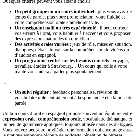
Quelques critères peuvent vous aider à choisir :
Un petit groupe ou un cours individuel
: plus vous avez de
temps de parole, plus votre prononciation, votre fluidité et
votre compréhension orale s’améliorent vite.
Un enseignant natif ou très expérimenté
: il peut corriger
vos erreurs à l’oral, vous habituer à l’accent et vous proposer
des expressions naturelles du quotidien.
Des activités orales variées
: jeux de rôle, mises en situation,
dialogues, débats, travail sur la compréhension de vidéos ou
d’audios en espagnol.
Un programme centré sur les besoins concrets
: voyager,
travailler, étudier à Strasbourg… Un cours qui colle à votre
réalité vous aidera à parler plus spontanément.
...
Un suivi régulier
: feedback personnalisé, révision du
vocabulaire utile, entraînement à la spontanéité et à la prise de
parole.
Un bon cours d’oral en espagnol propose souvent un équilibre entre
expression orale
,
compréhension orale
, vocabulaire thématique et
un peu de grammaire appliquée, toujours utilisée dans des dialogues.
Vous pouvez peut-être privilégier une formation qui encourage aussi
la pratique autonome (écoute de podcasts, répétition de phrases,